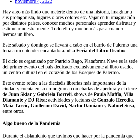
noviembre 4, 2022
Hay algo más lindo que meterte dentro de una historia, imaginar a
sus protagonista, lugares olores colores etc. Vajar cn tu imaginación
por distintos paises, conocer muchos personales aprender disfrutar y
estimular nuestra mente. Todo ello y mucho más pasa cuando
leemos un libro.
Este sábado y domingo se llevará a cabo en el barrio de Palermo una
feria a mi entender encantadora.
«La Feria del Libro Usado»
El ciclo es organizado por Patricio Rago, Plataforma Nave es la sede
del primer evento del país dedicado exclusivamente al libro usado,
un centro cultural en el corazón de los Bosques de Palermo.
Este evento reúne a las dieciséis librerías más importantes de la
ciudad y cuenta en su cronograma con charlas de apertura y el cierre
de
Juan Sklar
y
Gabriela Borreli
, shows de
Paula Maffía
,
Villa
Diamante
y
DJ Rixa
; actividades y lecturas de
Gonzalo Heredia,
Maia Tarcic, Guillermo David, Nacho Damiano
y
Nahuel Sosa
,
entre otros.
Algo bueno de la Pandemia
Durante el aislamiento que tuvimos que hacer por la pandemia que