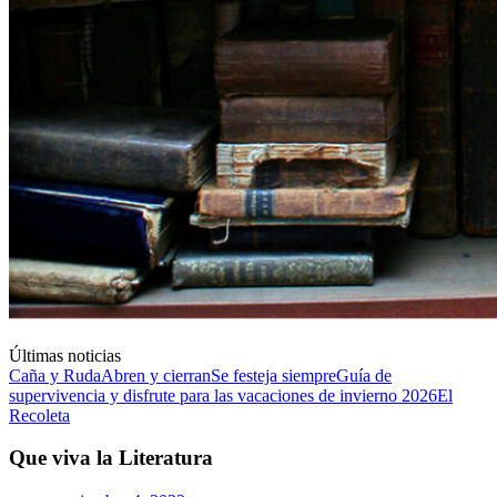
Últimas noticias
Caña y Ruda
Abren y cierran
Se festeja siempre
Guía de
supervivencia y disfrute para las vacaciones de invierno 2026
El
Recoleta
Que viva la Literatura