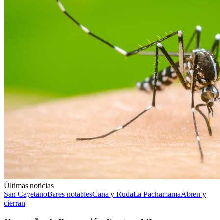
Últimas noticias
San Cayetano
Bares notables
Caña y Ruda
La Pachamama
Abren y
cierran